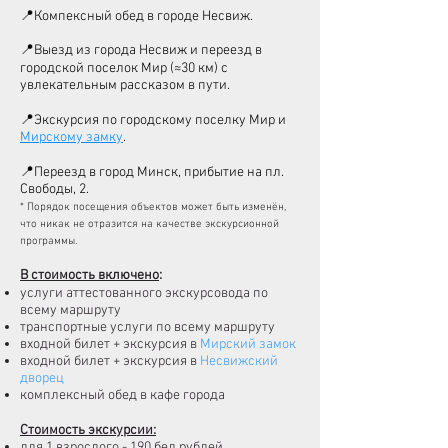
📍Компексный обед в городе Несвиж.
📍Выезд из города Несвиж и переезд в
городской поселок Мир (
≈
30
км)
с
увлекательным рассказом в пути.
📍Экскурсия по городскому поселку Мир и
Мирскому замку
.
📍
Переезд в город Минск, прибытие на пл.
Свободы, 2.
*
Порядок посещения объектов может быть изменён,
что никак не отразится на качестве экскурсионной
программы.
В стоимость включено
:
услуги аттестованного экскурсовода по
всему маршруту
транспортные услуги по всему маршруту
входной билет + экскурсия в
Мирский замок
входной билет + экскурсия в
Несвижский
дворец
комплексный обед в кафе города
Стоимость экскурсии:
для 1 взрослого
- 190 бел.рублей