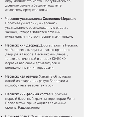
окруживших это место. Прогуляйтесь по
древним залам и башням, ощутите
атмосферу средневековья.
Часовня-усыпальница Святополк-Мирских
:
Посетите уникальную часовню-
усыпальницу, расположенную рядом с
замком, которая является важным
культурным и историческим памятником.
Несвижский дворец
:
Дорога лежит в Несвиж,
чтобы посетить один из самых красивых
дворцов в Европе. Несвижский дворец,
также включенный в список ЮНЕСКО,
поразит вас своей архитектурой и
великолепными интерьерами.
Несвижская ратуша
:
Узнайте об истории
одной из старейших ратуш Беларуси и
полюбуйтесь ее архитектурой.
Несвижский фарный костел
:
Посетите
первый барочный храм на территории Речи
Посполитой, где находятся семейные
склепы Радзивиллов.
Слуцкая брама
:
Осмотрите единственные