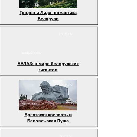
вт, чт
Гродно и Лида:
романтика
Беларуси
130 BYN
каждый день
БЕЛАЗ:
в мире белорусских
гигантов
220 BYN
пн, чт, сб
Брестская крепость и
Беловежская Пуща
60 BYN