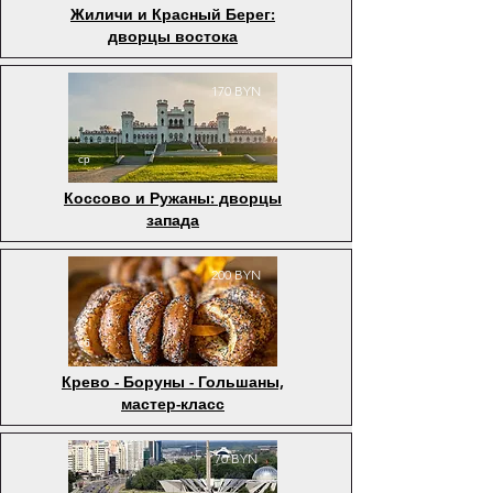
Жиличи и Красный Берег:
дворцы востока
170 BYN
ср
Коссово и Ружаны: дворцы
запада
200 BYN
сб
Крево - Боруны - Гольшаны,
мастер-класс
70 BYN