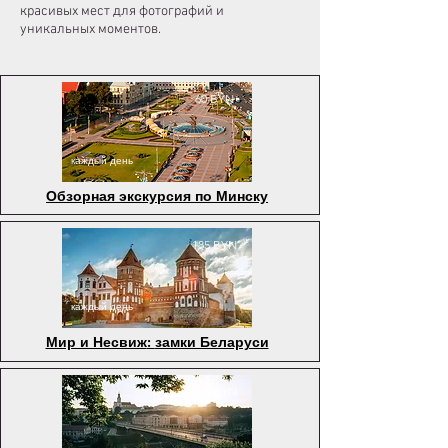
красивых мест для фотографий и
уникальных моментов.
60 BYN
каждый день
Обзорная экскурсия по Минску
185 BYN
каждый день
Мир и Несвиж
:
замки Беларуси
200 BYN