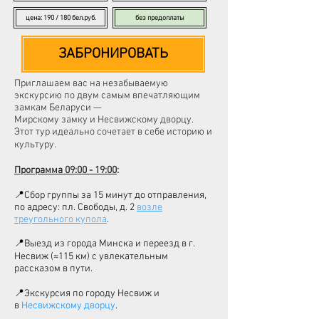
цена: 190 / 180 бел.руб.
без предоплаты
ЗАБРОНИРОВАТЬ
Приглашаем вас на незабываемую
экскурсию по двум самым впечатляющим
замкам Беларуси —
Мирскому замку
и
Несвижскому дворцу
.
Этот тур идеально сочетает в себе историю и
культуру.
Программа 09:00 - 19:00
:
📍Сбор группы за 15 минут до отправления,
по адресу: пл. Свободы, д. 2
возле
треугольного купола
.
📍Выезд из города Минска и переезд в г.
Несвиж (≈115 км) с увлекательным
рассказом в пути.
📍Экскурсия по городу Несвиж и
в
Несвижскому дворцу
.