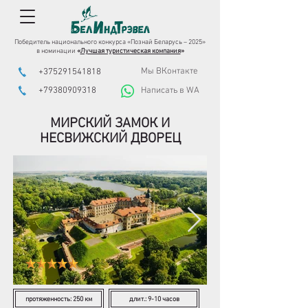
Победитель национального конкурса «Познай Беларусь – 2025»
в номинации
«
Лучшая туристическая компания
»
Мы ВКонтакте
+375291541818
+79380909318
Написать в WA
МИРСКИЙ ЗАМОК И
НЕСВИЖСКИЙ ДВОРЕЦ
протяженность: 250 км
длит.: 9-10 часов