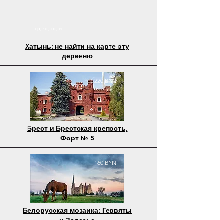
ср, чт, пт, вс
Хатынь: не найти на карте эту
деревню
220 BYN
ср
Брест и Брестская крепость,
Форт № 5
160 BYN
вт, пт
Белорусская мозаика: Гервяты