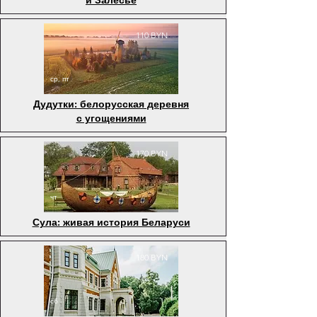
и Залесье
110 BYN
ср, пт
Дудутки: белорусская деревня
с угощениями
170 BYN
чт
Сула: живая история Беларуси
180 BYN
сб