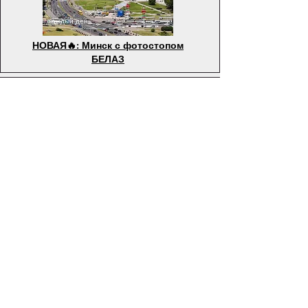
каждый день
НОВАЯ
🔥
: Минск с фотостопом
БЕЛАЗ
700 BYN
2 раза в месяц
2-дневный тур: Брест и
Беловежская Пуща
700 BYN
2 раза в месяц
2-дневный тур: Гродно и
Августовский канал