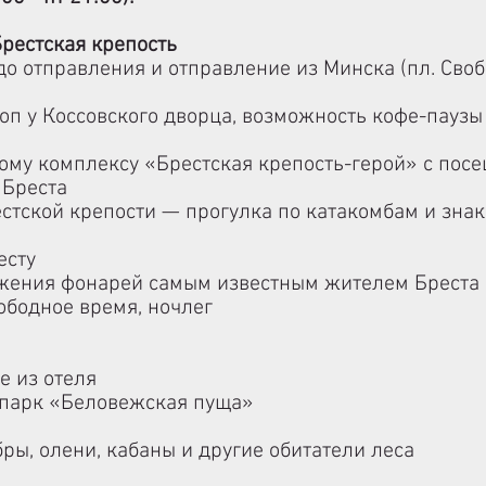
рестская крепость
 до отправления
и отправление из Минска (пл. Сво
топ у Коссовского дворца, возможность кофе-паузы
ому комплексу «
Брестская крепость-герой
» с пос
 Бреста
стской крепости
— прогулка по катакомбам и зна
есту
ения фонарей самым известным жителем Бреста 
вободное время, ночлег
е из отеля
парк «
Беловежская пуща
»
ры, олени, кабаны и другие обитатели леса