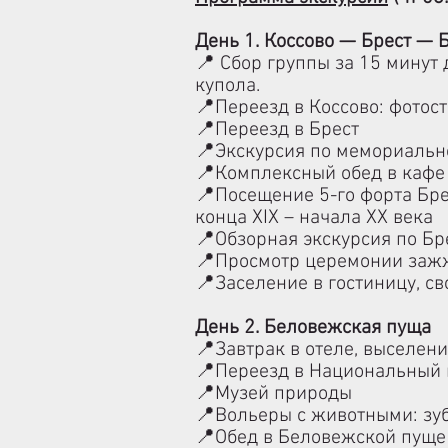
День 1. Коссово — Брест —
Б
📍
Сбор группы
за 15 минут
купола
.
📍
Переезд в Коссово: фотос
📍
Переезд в Брест
📍
Экскурсия по мемориальн
📍
Комплексный обед в кафе
📍
Посещение 5-го форта
Бре
конца XIX – начала XX века
📍
Обзорная экскурсия по Бр
📍
Просмотр церемонии зажж
📍
Заселение в гостиницу, с
День 2. Беловежская пуща
📍
Завтрак в отеле, выселени
📍
Переезд в Национальный 
📍
Музей природы
📍
Вольеры с животными: зуб
📍
Обед в
Беловежской пуще