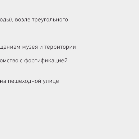
боды),
возле треугольного
ещением музея и территории
комство с фортификацией
на пешеходной улице