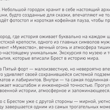
. Небольшой городок хранит в себе настоящий арх
ни, будто созданные для сказки, впечатляют не то
ждёт фотостоп и короткая кофейная пауза, чтобы 
город, где история оживает буквально на каждом 
стской крепости
, одного из главных символов муж
мент «Мужество», вечный огонь и атмосфера тиши
по-настоящему уникальным. Экскурсия по музею и 
ытия, которые вписали Брест в историю мира.
в Пятый форт — малоизвестную, но невероятно вп
сто удивляет своей сохранившейся системой подзем
матов и лабиринтов. Внутри — та самая подлинная
ражает масштабом и инженерной точностью. Прогул
военной истории, атмосферное и запоминающееся
о с Брестом уже с другой стороны — мирной, уютно
оду завершается одним из самых трогательных мо