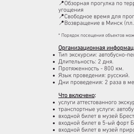
📍
Обзорная прогулка по тер
угощения
📍
Свободное время для про
📍
Возвращение в Минск (пл.
* Порядок посещения объектов мож
Организационная информац
Тип экскурсии: автобусно-п
Длительность: 2 дня.
Протяженность - 800 км.
Язык проведения: русский.
Дни проведения: 2 раза в м
Что включено
: ​
услуги аттестованного экску
транспортные услуги: автоб
входной билет в музей Брес
входной билет в 5-ый форт 
входной билет в музей при