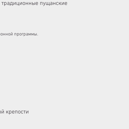
 и традиционные пущанские
сионной программы.
ой крепости