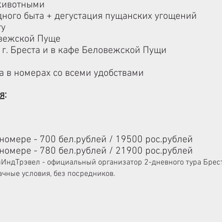
 животными
дного быта + дегустация пущанских угощений
ту
овежской Пуще
 г. Бреста и в кафе Беловежской Пущи
а в номерах со всеми удобствами
я
:
номере - 700 бел.рублей / 19500 рос.рублей
номере - 780 бел.рублей / 21900 рос.рублей
лИндТрэвел - официальный организатор 2-дневного тура Брес
чные условия, без посредников.