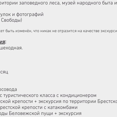
ритории заповедного леса, музей народного быта
гулок и фотографий
 Свободы)
ет быть изменён, что никак не отразится на качестве экскур
ия
:​
ешеходная.
есяц
рсовода
ус туристического класса с кондиционером
тской крепости + экскурсия по территории Брестск
Брестской крепости с катакомбами
роды Беловежской пущи + экскурсия