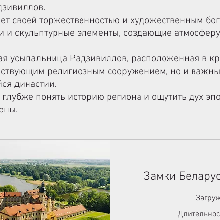
дзивиллов.
ет своей торжественностью и художественным бог
и и скульптурные элементы, создающие атмосфер
ая усыпальница Радзивиллов, расположенная в кр
ействующим религиозным сооружением, но и важн
ся династии.
глубже понять историю региона и ощутить дух эпох
ены.
Замки Беларус
Загруж
Длительнос