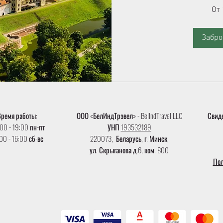
От
От 
180
белорусских
рублей
Забро
Время работы:
ООО «‎БелИндТрэвел» - BelIndTravel LLC
Свиде
00 - 19:00 пн-пт
УНП
193532189
00 - 16:00 сб-вс
220073, Беларусь, г. Минск,
ул. Скрыганова д.6, ком. 800
Пол