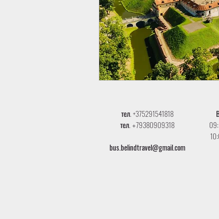
тел. +375291541818
тел.
79380909318
09:
+
10:
bus.belindtravel@gmail.com