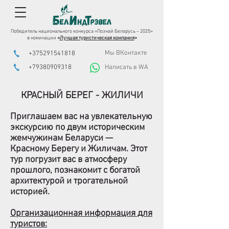
Победитель национального конкурса «Познай Беларусь – 2025»
в номинации
«
Лучшая туристическая компания
»
Мы ВКонтакте
+375291541818
+79380909318
Написать в WA
КРАСНЫЙ БЕРЕГ - ЖИЛИЧИ
Приглашаем вас на увлекательную
экскурсию по двум историческим
жемчужинам Беларуси —
Красному Берегу
и
Жиличам
. Этот
тур погрузит вас в атмосферу
прошлого, познакомит с богатой
архитектурой и трогательной
историей.
Организационная информация для
туристов: