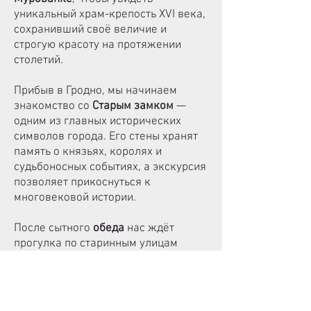
уникальный храм-крепость XVI века,
сохранивший своё величие и
строгую красоту на протяжении
столетий.
Прибыв в Гродно, мы начинаем
знакомство со
Старым замком
—
одним из главных исторических
символов города. Его стены хранят
память о князьях, королях и
судьбоносных событиях, а экскурсия
позволяет прикоснуться к
многовековой истории.
После сытного
обеда
нас ждёт
прогулка по старинным улицам
Гродно
: уютные кварталы, костёлы,
панорамы Немана и уютный шарм
города создают особое настроение.