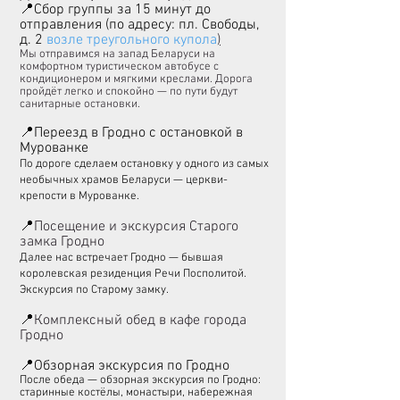
📍Сбор группы за 15 минут до
отправления
(по адресу: пл. Свободы,
д. 2
возле треугольного купола
)
Мы отправимся на запад Беларуси на
комфортном туристическом автобусе с
кондиционером и мягкими креслами. Дорога
пройдёт легко и спокойно — по пути будут
санитарные остановки.
📍Переезд в Гродно
с остановкой в
Мурованке
По дороге сделаем остановку у одного из самых
необычных храмов Беларуси — церкви-
крепости в Мурованке.
📍
Посещение и экскурсия
Старого
замка Гродно
Далее нас встречает Гродно — бывшая
королевская резиденция Речи Посполитой.
Экскурсия по Старому замку.
📍
Комплексный обед в кафе города
Гродно
📍Обзорная экскурсия по Гродно
После обеда — обзорная экскурсия по Гродно:
старинные костёлы, монастыри, набережная