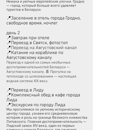
Немана и уютные европейские улочки. Гродно
— город, который больше всего удивляет
туристов в Беларуси.
📍Заселение в отель города Гродно,
свободное время, ночлег
день 2
📍Завтрак при отеле
📍Переезд в Святск, фотостоп
📍
Переезд на Августовский канал
📍Катание на кораблике по
Августовскому каналу
Переезд к одной из самых необычных
достопримечательностей Беларуси —
Августовскому каналу.
🚢 Прогулка на
теплоходе со шлюзованием — настоящая
водная система XIX век
а.
📍Переезд в Лиду
📍Комплексный обед в кафе города
Лида
📍Экскурсия по городу Лида
Мы прогуляемся по уютному историческому
центру города, узнаем его средневековую
историю и роль на границе Великого княжества
Литовского. Главная достопримечательность —
Лидский замок XIV века, один из первых