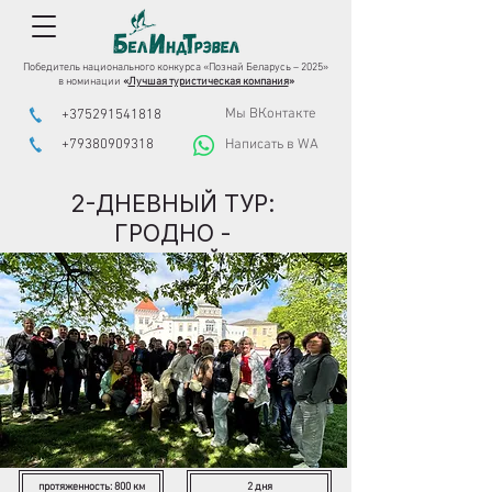
Победитель национального конкурса «Познай Беларусь – 2025»
в номинации
«
Лучшая туристическая компания
»
Мы ВКонтакте
+375291541818
+79380909318
Написать в WA
2-ДНЕВНЫЙ ТУР:
ГРОДНО -
АВГУСТОВСКИЙ КАНАЛ
протяженность: 800 км
2 дня