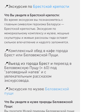
📍Экскурсия по
Брестской крепости
Что Вы увидите в Брестской крепости:
Во время экскурсии вы познакомитесь с
главным символом героизма Беларуси —
Брестской крепостью. Экскурсия по
мемориальному комплексу и музею, мощные
скульптуры и живые рассказы гида оставят
сильное впечатление и надолго запомнятся.
📍
Комплексный обед в кафе города
Брест или
Беловежской Пущи.
📍Выезд из города Брест и п
ереезд в
Беловежскую Пущу
(
≈ 60
) под
"заповедный напев" и с
увлекательным рассказом
экскурсовода.
📍
Экскурсия по музею
Беловежской
пущи
Что Вы увидите в музее природы Беловежской
Пущи:
Вы посетите Музей природы Беловежской пущи