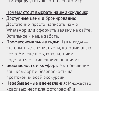
атмосферу уникального лесного мира.
Почему стоит выбрать нашу экскурсию
:
Доступные цены и бронирование:
Достаточно просто написать нам в
WhatsApp или оформить заявку на сайте.
Остальное - наша забота.
Профессиональные гиды:
Наши гиды —
это опытные специалисты, которые знают
все о Минске и с удовольствием
поделятся с вами своими знаниями.
Безопасность и комфорт:
Мы обеспечим
ваш комфорт и безопасность на
протяжении всей экскурсии.
Незабываемые впечатления:
Множество
красивых мест для фотографий и
уникальных моментов.
Часто задаваемые вопросы
:
Что входит в экскурсию «Брестская
крепость и Беловежская пуща»?
В программе — посещение Брестской
крепости, Музея Брестской крепости,