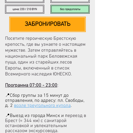
цена: 220 / 210 BYN
без предоплаты
ЗАБРОНИРОВАТЬ
Посетите героическую
Брестскую
крепость
, где вы узнаете о настоящем
мужестве. Затем отправляйтесь в
национальный парк
Беловежская
пуща
, один из старейших лесов
Европы, включенный в список
Всемирного наследия ЮНЕСКО.
Программа 07:00 - 23:00
:
📍Сбор группы за 15 минут до
отправления, по адресу: пл. Свободы,
д. 2
возле треугольного купола
.
📍Выезд из города Минск и п
ереезд в
Брест (≈ 344 км) с санитарой
остановкой и увлекательным
рассказом экскурсовода.