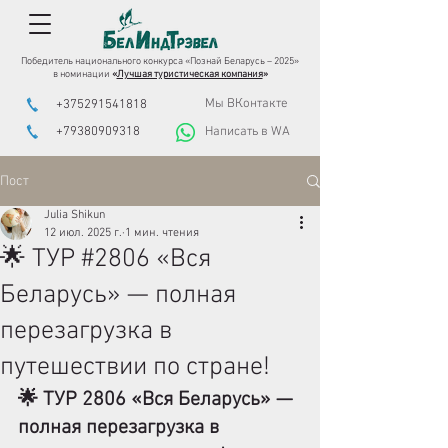
Победитель национального конкурса «Познай Беларусь – 2025»
в номинации
«
Лучшая туристическая компания
»
Мы ВКонтакте
+375291541818
+79380909318
Написать в WA
Пост
Julia Shikun
12 июл. 2025 г.
1 мин. чтения
🌟 ТУР #2806 «Вся
Беларусь» — полная
перезагрузка в
путешествии по стране!
🌟 ТУР 2806 «Вся Беларусь» — 
полная перезагрузка в 