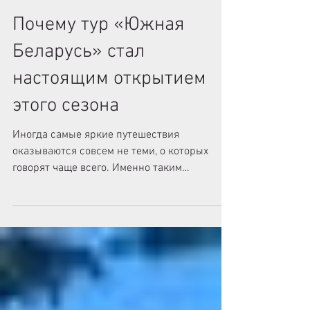
3 июл.
2 мин. чтения
Почему тур «Южная
Беларусь» стал
настоящим открытием
этого сезона
Иногда самые яркие путешествия
оказываются совсем не теми, о которых
говорят чаще всего. Именно таким
открытием в этом сезоне стал наш
авторский тур «Южная Беларусь». За
плечами уже 4 успешных заезда, и после
каждого из них мы получаем десятки
теплых отзывов от туристов. Многие