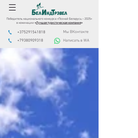
Победитель национального конкурса «Познай Беларусь – 2025»
в номинации
«
Лучшая туристическая компания
»
Мы ВКонтакте
+375291541818
+79380909318
Написать в WA