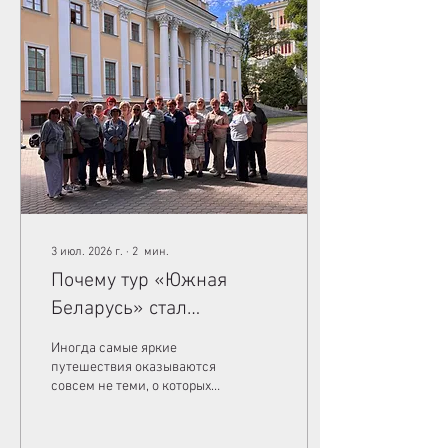
3 июл. 2026 г.
∙
2
мин.
Почему тур «Южная
Беларусь» стал
настоящим открытием
Иногда самые яркие
этого сезона
путешествия оказываются
совсем не теми, о которых
говорят чаще всего.
Именно таким открытием в
этом сезоне стал наш