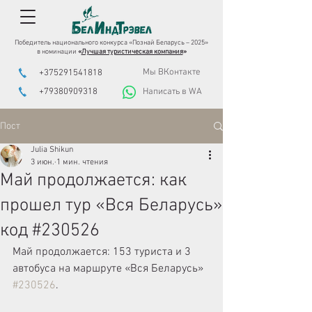
Победитель национального конкурса «Познай Беларусь – 2025»
в номинации
«
Лучшая туристическая компания
»
Мы ВКонтакте
+375291541818
+79380909318
Написать в WA
Пост
Julia Shikun
3 июн.
1 мин. чтения
Май продолжается: как
прошел тур «Вся Беларусь»
код #230526
Май продолжается: 153 туриста и 3 
автобуса на маршруте «Вся Беларусь» 
#230526
.