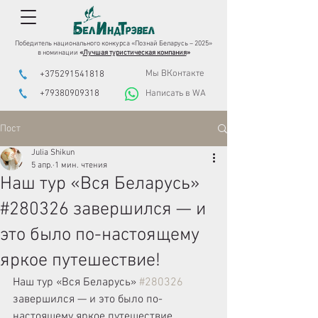
Победитель национального конкурса «Познай Беларусь – 2025»
в номинации
«
Лучшая туристическая компания
»
Мы ВКонтакте
+375291541818
+79380909318
Написать в WA
Пост
Julia Shikun
5 апр.
1 мин. чтения
Наш тур «Вся Беларусь»
#280326 завершился — и
это было по-настоящему
яркое путешествие!
Наш тур «Вся Беларусь» 
#280326
завершился — и это было по-
настоящему яркое путешествие, 