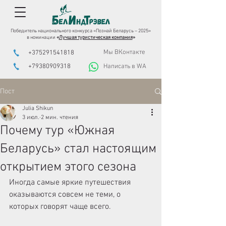
Победитель национального конкурса «Познай Беларусь – 2025»
в номинации
«
Лучшая туристическая компания
»
Мы ВКонтакте
+375291541818
+79380909318
Написать в WA
Пост
Julia Shikun
3 июл.
2 мин. чтения
Почему тур «Южная
Беларусь» стал настоящим
открытием этого сезона
Иногда самые яркие путешествия 
оказываются совсем не теми, о 
которых говорят чаще всего.