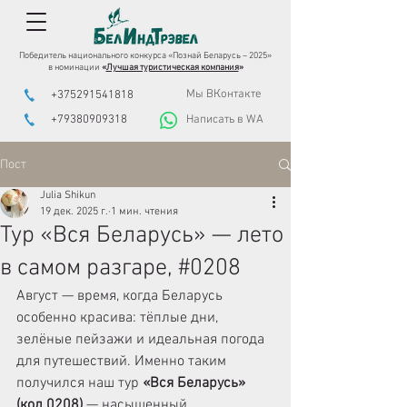
Победитель национального конкурса «Познай Беларусь – 2025»
в номинации
«
Лучшая туристическая компания
»
Мы ВКонтакте
+375291541818
+79380909318
Написать в WA
Пост
Julia Shikun
19 дек. 2025 г.
1 мин. чтения
Тур «Вся Беларусь» — лето
в самом разгаре, #0208
Август — время, когда Беларусь 
особенно красива: тёплые дни, 
зелёные пейзажи и идеальная погода 
для путешествий. Именно таким 
получился наш тур 
«Вся Беларусь» 
(код 0208)
 — насыщенный, 