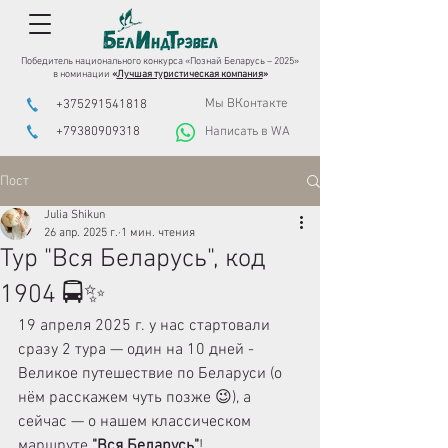
Победитель национального конкурса «Познай Беларусь – 2025»
в номинации
«
Лучшая туристическая компания
»
Мы ВКонтакте
+375291541818
+79380909318
Написать в WA
Пост
Julia Shikun
26 апр. 2025 г.
1 мин. чтения
Тур "Вся Беларусь", код
1904 🚍✨
19 апреля 2025 г. у нас стартовали 
сразу 2 тура — один на 10 дней - 
Великое путешествие по Беларуси (о 
нём расскажем чуть позже 😉), а 
сейчас — о нашем классическом 
маршруте 
"Вся Беларусь"
!