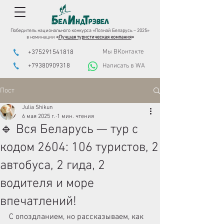
Победитель национального конкурса «Познай Беларусь – 2025»
в номинации
«
Лучшая туристическая компания
»
Мы ВКонтакте
+375291541818
+79380909318
Написать в WA
Пост
Julia Shikun
6 мая 2025 г.
1 мин. чтения
🔹 Вся Беларусь — тур с
кодом 2604: 106 туристов, 2
автобуса, 2 гида, 2
водителя и море
впечатлений!
С опоздланием, но рассказываем, как 