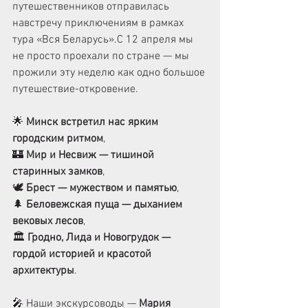
путешественников отправилась 
навстречу приключениям в рамках 
тура «Вся Беларусь».С 12 апреля мы 
не просто проехали по стране — мы 
прожили эту неделю как одно большое 
путешествие-откровение.
🌟 
Минск встретил нас ярким 
городским ритмом
,
🏰 
Мир и Несвиж — тишиной 
старинных замков
,
🕊️ 
Брест — мужеством и памятью
,
🌲 
Беловежская пуща — дыханием 
вековых лесов
,
🏛️ 
Гродно, Лида и Новогрудок — 
гордой историей и красотой 
архитектуры
.
🎤 Наши экскурсоводы — 
Мария 