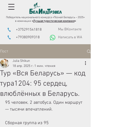
Победитель национального конкурса «Познай Беларусь – 2025»
в номинации
«
Лучшая туристическая компания
»
Мы ВКонтакте
+375291541818
+79380909318
Написать в WA
Пост
Julia Shikun
18 апр. 2025 г.
1 мин. чтения
Тур «Вся Беларусь» — код
тура1204: 95 сердец,
влюблённых в Беларусь.
95 человек. 2 автобуса. Один маршрут 
— тысячи впечатлений.
Сборная группа из 95 