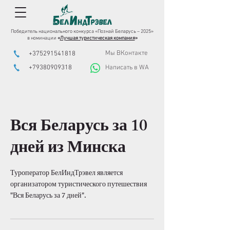
Победитель национального конкурса «Познай Беларусь – 2025»
в номинации
«
Лучшая туристическая компания
»
Мы ВКонтакте
+375291541818
+79380909318
Написать в WA
Вся Беларусь за 10
дней из Минска
Туроператор БелИндТрэвел является
организатором туристического путешествия
"Вся Беларусь за 7 дней".