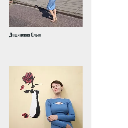
Дащинская Ольга