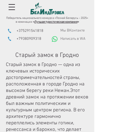
Победитель национального конкурса «Познай Беларусь – 2025»
в номинации
«
Лучшая туристическая компания
»
Мы ВКонтакте
+375291541818
+79380909318
Написать в WA
Старый замок в Гродно
Старый замок в Гродно — одна из
ключевых исторических
достопримечательностей страны,
расположенная в городе Гродно на
высоком берегу реки Неман.Этот
древний замок на протяжении веков
был важным политическим и
культурным центром региона. В его
архитектуре гармонично
переплелись элементы готики,
ренессанса и барокко, что делает