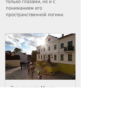
только глазами, но и с
пониманием его
пространственной логики.
Экскурсия по Минску
📅 Когда? - Каждый день! 🕖 Во
сколько? - В 10:00 и 15:00! 📢 Где? - Пл.
Свободы, 2, ратуша!