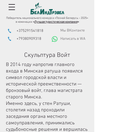
Победитель национального конкурса «Познай Беларусь – 2025»
в номинации
«
Лучшая туристическая компания
»
Мы ВКонтакте
+375291541818
+79380909318
Написать в WA
Скульптура Войт
В 2014 году напротив главного
входа в Минская ратуша появился
символ городской власти и
исторической преемственности —
бронзовый войт, глава магистрата
старого Минска.
Именно здесь, у стен Ратуши,
столетия назад проходили
заседания органа местного
самоуправления, принимались
судьбоносные решения и вершилась