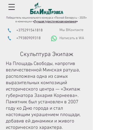
Победитель национального конкурса «Познай Беларусь – 2025»
в номинации
«
Лучшая туристическая компания
»
Мы ВКонтакте
+375291541818
+79380909318
Написать в WA
Скульптура Экипаж
На Площадь Свободы, напротив
величественной Минская ратуша,
расположена одна из самых
выразительных композиций
исторического центра — «Экипаж
губернатора Захария Корнеева».
Памятник был установлен в 2007
году ко Дню города и стал
настоящим украшением площади,
добавив ей динамики и живого
исторического характера.