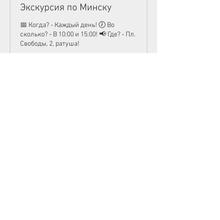
Экскурсия по Минску
📅 Когда? - Каждый день! 🕖 Во
сколько? - В 10:00 и 15:00! 📢 Где? - Пл.
Свободы, 2, ратуша!
Загружаем дни...
3 часа
От
От 55 Br
55
белорусских
рублей
Забронировать
тел.
+375291541818
тел.
79380909318
+
bus.belindtravel@gmail.com
ООО «‎БелИндТрэвел» - BelIndTravel LLC