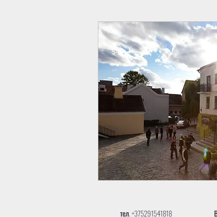
тел. +375291541818