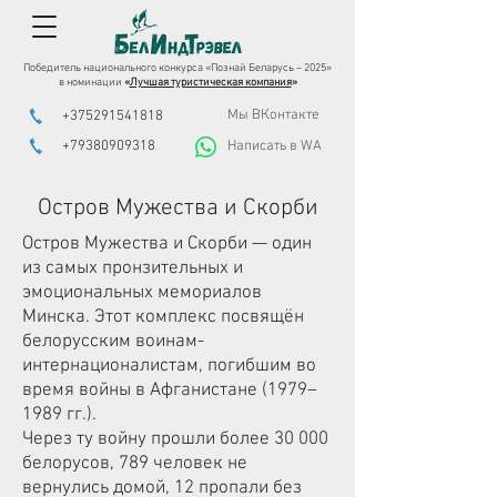
Победитель национального конкурса «Познай Беларусь – 2025»
в номинации
«
Лучшая туристическая компания
»
Мы ВКонтакте
+375291541818
+79380909318
Написать в WA
Остров Мужества и Скорби
Остров Мужества и Скорби — один
из самых пронзительных и
эмоциональных мемориалов
Минска. Этот комплекс посвящён
белорусским воинам-
интернационалистам, погибшим во
время войны в Афганистане (1979–
1989 гг.).
Через ту войну прошли более 30 000
белорусов, 789 человек не
вернулись домой, 12 пропали без