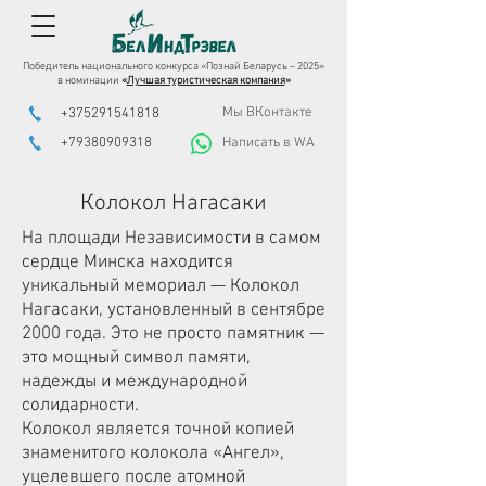
Победитель национального конкурса «Познай Беларусь – 2025»
в номинации
«
Лучшая туристическая компания
»
Мы ВКонтакте
+375291541818
+79380909318
Написать в WA
Колокол Нагасаки
На площади Независимости в самом
сердце Минска находится
уникальный мемориал — Колокол
Нагасаки, установленный в сентябре
2000 года. Это не просто памятник —
это мощный символ памяти,
надежды и международной
солидарности.
Колокол является точной копией
знаменитого колокола «Ангел»,
уцелевшего после атомной