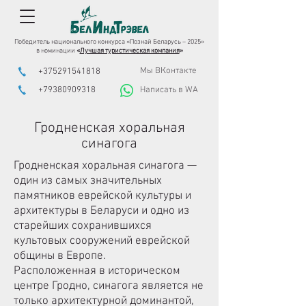
Победитель национального конкурса «Познай Беларусь – 2025»
в номинации
«
Лучшая туристическая компания
»
Мы ВКонтакте
+375291541818
+79380909318
Написать в WA
Гродненская хоральная
синагога
Гродненская хоральная синагога —
один из самых значительных
памятников еврейской культуры и
архитектуры в Беларуси и одно из
старейших сохранившихся
культовых сооружений еврейской
общины в Европе.
Расположенная в историческом
центре Гродно, синагога является не
только архитектурной доминантой,