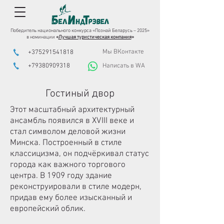
Победитель национального конкурса «Познай Беларусь – 2025»
в номинации
«
Лучшая туристическая компания
»
Мы ВКонтакте
+375291541818
+79380909318
Написать в WA
Гостиный двор
Этот масштабный архитектурный
ансамбль появился в XVIII веке и
стал символом деловой жизни
Минска. Построенный в стиле
классицизма, он подчёркивал статус
города как важного торгового
центра. В 1909 году здание
реконструировали в стиле модерн,
придав ему более изысканный и
европейский облик.