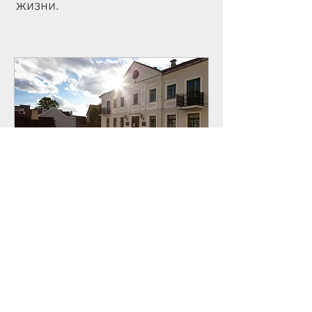
жизни.
Экскурсия по Минску
📅 Когда? - Каждый день! 🕖 Во
сколько? - В 10:00 и 15:00! 📢 Где? - Пл.
Свободы, 2, ратуша!
Загружаем дни...