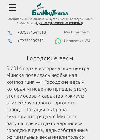
Победитель национального конкурса «Познай Беларусь – 2025»
в номинации
«
Лучшая туристическая компания
»
Мы ВКонтакте
+375291541818
+79380909318
Написать в WA
Городские весы
В 2014 году в историческом центре
Минска появилась необычная
композиция — «Городские весы»,
которая мгновенно придала этому
уголку особый характер и живую
атмосферу старого торгового
города. Локация выбрана
символично: рядом с Минская
ратуша, где когда-то вершились
городские дела, ведь собственные
официальные весы имели только