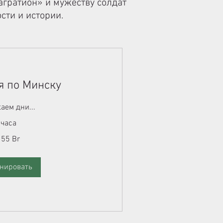
агратион» и мужеству солдат
сти и истории.
я по Минску
аем дни...
 часа
 55 Br
нировать