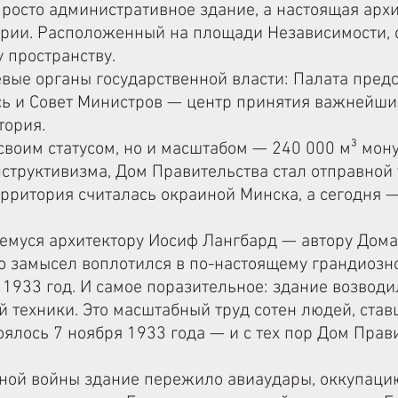
просто административное здание, а настоящая арх
ории. Расположенный на площади Независимости, 
у пространству.
вые органы государственной власти: Палата пред
ь и Совет Министров — центр принятия важнейших
тория.
своим статусом, но и масштабом — 240 000 м³ мон
структивизма, Дом Правительства стал отправной
территория считалась окраиной Минска, а сегодня 
уся архитектору Иосиф Лангбард — автору Дома 
о замысел воплотился в по-настоящему грандиозн
 1933 год. И самое поразительное: здание возвод
й техники. Это масштабный труд сотен людей, ста
ялось 7 ноября 1933 года — и с тех пор Дом Прав
ной войны здание пережило авиаудары, оккупацию