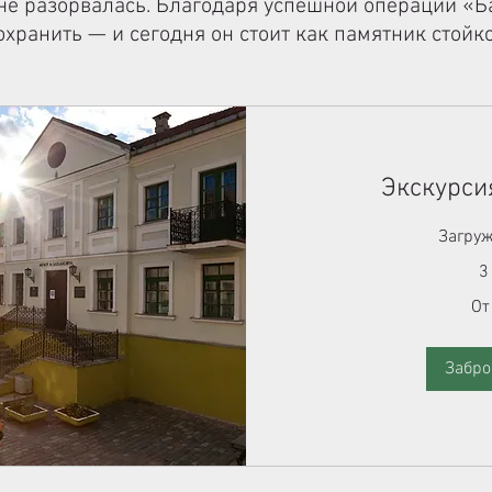
 не разорвалась. Благодаря успешной операции «Б
хранить — и сегодня он стоит как памятник стойко
Экскурси
Загруж
3
От
От
55
белорусских
рублей
Забро