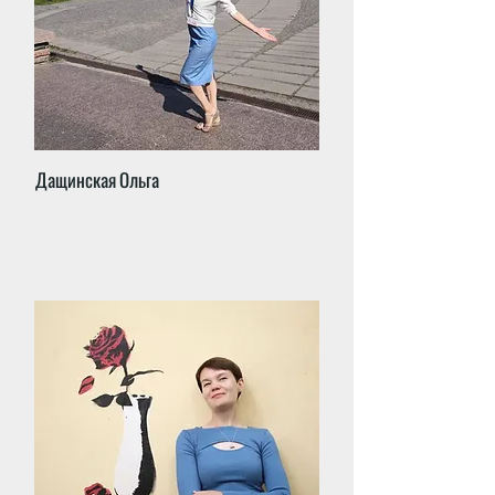
Дащинская Ольга