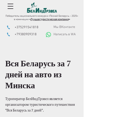
Победитель национального конкурса «Познай Беларусь – 2025»
в номинации
«
Лучшая туристическая компания
»
Мы ВКонтакте
+375291541818
+79380909318
Написать в WA
Вся Беларусь за 7
дней на авто из
Минска
Туроператор БелИндТрэвел является
организатором туристического путешествия
"Вся Беларусь за 7 дней".