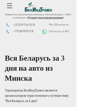
Победитель национального конкурса «Познай Беларусь – 2025»
в номинации
«
Лучшая туристическая компания
»
Мы ВКонтакте
+375291541818
+79380909318
Написать в WA
Вся Беларусь за 3
дня на авто из
Минска
Туроператор БелИндТрэвел является
организатором туристического путешествия
"Вся Беларусь за 3 дня".