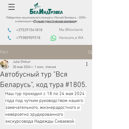
Победитель национального конкурса «Познай Беларусь – 2025»
в номинации
«
Лучшая туристическая компания
»
Мы ВКонтакте
+375291541818
+79380909318
Написать в WA
Пост
Julia Shikun
30 мая 2024 г.
1 мин. чтения
Автобусный тур "Вся
Беларусь", код тура #1805.
Наш тур проходил с 18 по 24 мая 2024 
года под чутким руководством нашего 
замечательного, жизнерадостного и 
невероятно эрудированного 
экскурсовода Надежды Сиваевой.