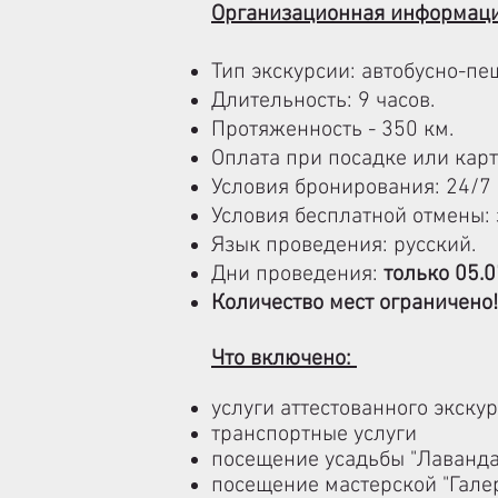
Организационная информация
Тип экскурсии: автобусно-пе
Длительность: 9 часов.
Протяженность - 350 км.
Оплата при посадке или карт
Условия бронирования: 24/7
Условия бесплатной отмены: 
Язык проведения: русский.
Дни проведения:
только 05.0
Количество мест ограничено!
Что включено:
услуги аттестованного экску
транспортные услуги
по­се­ще­ние усадь­бы "Лаванд
по­се­ще­ние ма­стер­ской "Гал