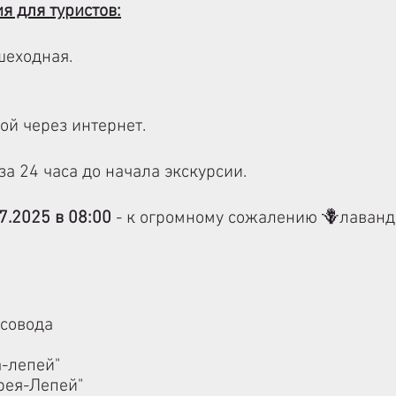
 для туристов:
шеходная.
ой через интернет.
за 24 часа до начала экскурсии.
7.2025 в 08:00
- к огромному сожалению 🪻лаванда
рсовода
а-лепей"
ерея-Лепей"