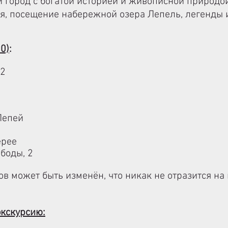
й город с богатой историей и живописной природо
я, п
осещение набережной озера Лепель, л
егенды 
0)
:
 2
Лепей
ерее
боды, 2
в может быть изменён, что никак не отразится на
экскурсию: