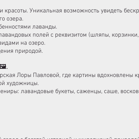
и красоты. Уникальная возможность увидеть беск
о озера.
обенностями лаванды.
лавандовых полей с реквизитом (шляпы, корзинки, 
видами на озеро.
дения природой.
️.
рская Лоры Павловой, где картины вдохновлены к
мой художницы.
ениры: л
авандовые букеты, саженцы, саше, в
осков