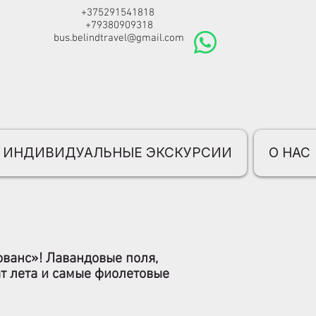
+375291541818
+79380909318
bus.belindtravel@gmail.com
ИНДИВИДУАЛЬНЫЕ ЭКСКУРСИИ
О НАС
ованс»! Лавандовые поля,
т лета и самые фиолетовые