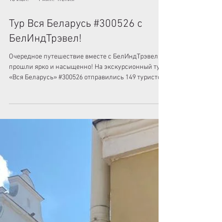
16 июн.
1 мин. чтения
Тур Вся Беларусь #300526 с
БелИндТрэвел!
Очередное путешествие вместе с БелИндТрэвел
прошли ярко и насыщенно! На экскурсионный тур
«Вся Беларусь» #300526 отправились 149 туристов,
для которых были организованы 3
комфортабельных автобуса. На протяжении всего
дня гостей сопровождала команда
профессиональных экскурсоводов: 🔹 Юрий
Красковский 🔹 Мария Тонкевич 🔹 Алексей
Толмачев Тур «Вся Беларусь» по праву считается
одним из самых популярных маршрутов нашей
компании и страны. За тур участники знакомятся с
главными...