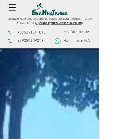
Победитель национального конкурса «Познай Беларусь – 2025»
в номинации
«
Лучшая туристическая компания
»
Мы ВКонтакте
+375291541818
+79380909318
Написать в WA